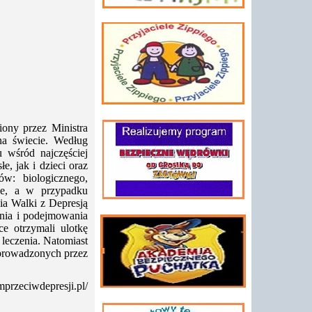
ony przez Ministra
na świecie. Według
 wśród najczęściej
, jak i dzieci oraz
w: biologicznego,
ne, a w przypadku
a Walki z Depresją
ania i podejmowania
e otrzymali ulotkę
 leczenia. Natomiast
, prowadzonych przez
umprzeciwdepresji.pl/