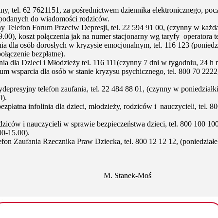
ny, tel. 62 7621151, za pośrednictwem dziennika elektronicznego, pocz
podanych do wiadomości rodziców.
y Telefon Forum Przeciw Depresji, tel. 22 594 91 00, (czynny w każd
.00), koszt połączenia jak na numer stacjonarny wg taryfy operatora t
nia dla osób dorosłych w kryzysie emocjonalnym, tel. 116 123 (poniedz
ołączenie bezpłatne).
ia dla Dzieci i Młodzieży tel. 116 111(czynny 7 dni w tygodniu, 24 h 
m wsparcia dla osób w stanie kryzysu psychicznego, tel. 800 70 2222
epresyjny telefon zaufania, tel. 22 484 88 01, (czynny w poniedziałki
0).
płatna infolinia dla dzieci, młodzieży, rodziców i nauczycieli, tel. 8
dziców i nauczycieli w sprawie bezpieczeństwa dzieci, tel. 800 100 100
00-15.00).
efon Zaufania Rzecznika Praw Dziecka, tel. 800 12 12 12, (poniedziałe
Stanek-Moś