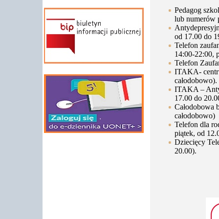
Pedagog szkol
lub numerów 
Antydepresyjn
od 17.00 do 19
Telefon zaufa
14:00-22:00, p
Telefon Zaufan
ITAKA- centru
całodobowo).
ITAKA – Antyd
17.00 do 20.0
Całodobowa bez
całodobowo)
Telefon dla ro
piątek, od 12.
Dziecięcy Tel
20.00).
M. 