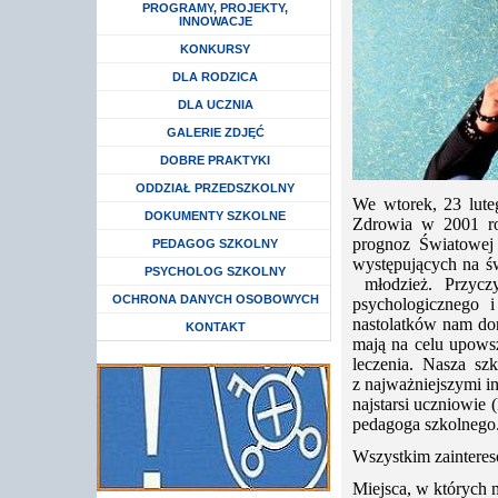
Rozwiń menu
PROGRAMY, PROJEKTY,
INNOWACJE
Rozwiń menu
KONKURSY
Rozwiń menu
DLA RODZICA
Rozwiń menu
DLA UCZNIA
GALERIE ZDJĘĆ
DOBRE PRAKTYKI
Rozwiń menu
ODDZIAŁ PRZEDSZKOLNY
We wtorek, 23 lute
DOKUMENTY SZKOLNE
Zdrowia w 2001 rok
prognoz Światowej
Rozwiń menu
PEDAGOG SZKOLNY
występujących na św
Rozwiń menu
PSYCHOLOG SZKOLNY
młodzież. Przyczy
Rozwiń menu
OCHRONA DANYCH OSOBOWYCH
psychologicznego 
nastolatków nam do
KONTAKT
mają na celu upowsz
leczenia. Nasza sz
z najważniejszymi i
najstarsi uczniowie 
pedagoga szkolnego
Wszystkim zaintere
Miejsca, w których 