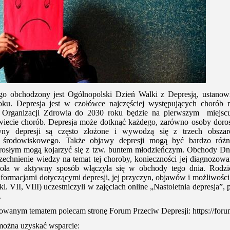
go obchodzony jest Ogólnopolski Dzień Walki z Depresją, ustanowi
u. Depresja jest w czołówce najczęściej występujących chorób 
 Organizacji Zdrowia do 2030 roku będzie na pierwszym miejscu
iecie chorób. Depresja może dotknąć każdego, zarówno osoby dorosłe
ny depresji są często złożone i wywodzą się z trzech obszaró
i środowiskowego. Także objawy depresji mogą być bardzo róż
rosłym mogą kojarzyć się z tzw. buntem młodzieńczym. Obchody Dni
echnienie wiedzy na temat tej choroby, konieczności jej diagnozow
koła w aktywny sposób włączyła się w obchody tego dnia. Rodzic
nformacjami dotyczącymi depresji, jej przyczyn, objawów i możliwości
(kl. VII, VIII) uczestniczyli w zajęciach online „Nastoletnia depresja”
.
sowanym tematem polecam stronę Forum Przeciw Depresji:
https://for
można uzyskać wsparcie: