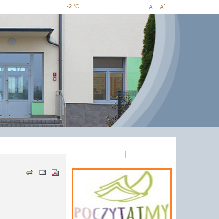
-2
°C
Increase
Decrease
font size
font size