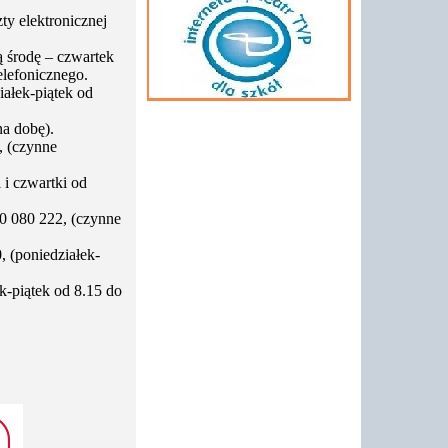
ty elektronicznej
ą środę – czwartek
elefonicznego.
iałek-piątek od
na dobę).
, (czynne
 i czwartki od
00 080 222, (czynne
, (poniedziałek-
k-piątek od 8.15 do