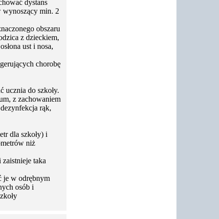
achować dystans
w wynoszący min. 2
yznaczonego obszaru
odzica z dzieckiem,
słona ust i nosa,
gerujących chorobę
ć ucznia do szkoły.
mum, z zachowaniem
 dezynfekcja rąk,
r dla szkoły) i
ometrów niż
zaistnieje taka
ać je w odrębnym
nych osób i
szkoły