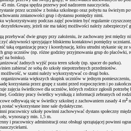
po 45 min. Grupa spędza przerwy pod nadzorem nauczyciela.
rzystanie przez uczniów z boiska szkolnego oraz pobytu na świeżym pow
zachowaniu zmianowości grup i dystansu pomiędzy nimi.
sku wykorzystywany podczas zajęć powinien być regularnie czyszczon
b dezynfekowany, jeżeli nie ma takiej możliwości należy zabezpieczyć 
ą przebywać dwie grupy przy założeniu, że zachowany jest między ni
czyć aktywności sprzyjające bliskiemu kontaktowi pomiędzy uczniami.
ć taką organizację pracy i koordynację, która utrudni stykanie się ze 
h grup uczniów (np. różne godziny przyjmowania grup do placówki, 
ęć na boisku).
ganizować żadnych wyjść poza teren szkoły (np. spacer do parku).
inien zabierać ze sobą do szkoły niepotrzebnych przedmiotów.
ka możliwość, w szatni należy wykorzystywać co drugi boks.
 organizowania większych skupisk uczniów w jednym pomieszczeniu, 
adę korzystania przez grupę z szatni przed rozpoczęciem i po zakończe
uje zajęcia świetlicowe dla uczniów, których rodzice zgłosili potrzebę 
lnej. Godziny pracy świetlicy wynikają z informacji zebranych od rodz
2
licowe odbywają się w świetlicy szkolnej z zachowaniem zasady 4 m
n
 zostać wykorzystane inne sale dydaktyczne.
 inni pracownicy szkoły powinni zachowywać dystans społeczny międz
zkoły, wynoszący min. 1,5 m.
nny i pracownicy administracji oraz obsługi sprzątającej powinni ogra
 nauczycielami.