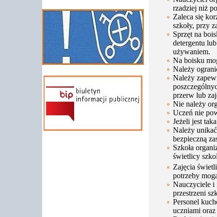
rzadziej niż 
Zaleca się ko
szkoły, przy 
Sprzęt na boi
detergentu lu
używaniem.
Na boisku mog
Należy ograni
Należy zapewni
poszczególnyc
przerw lub zaj
Nie należy or
Uczeń nie pow
Jeżeli jest ta
Należy unikać
bezpieczną zas
Szkoła organiz
świetlicy szko
Zajęcia świet
potrzeby mogą
Nauczyciele i
przestrzeni s
Personel kuche
uczniami oraz