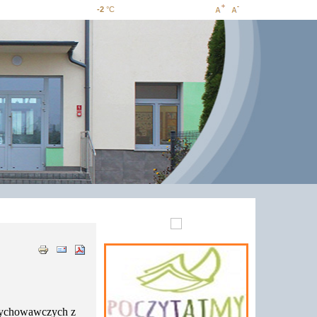
-2
°C
Increase
Decrease
font size
font size
–wychowawczych z