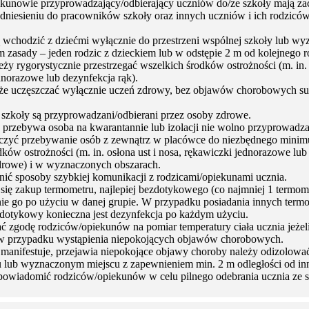
ekunowie przyprowadzający/odbierający uczniów do/ze szkoły mają z
dniesieniu do pracowników szkoły oraz innych uczniów i ich rodzicó
wchodzić z dziećmi wyłącznie do przestrzeni wspólnej szkoły lub w
 zasady – jeden rodzic z dzieckiem lub w odstępie 2 m od kolejnego r
ży rygorystycznie przestrzegać wszelkich środków ostrożności (m. in. o
dnorazowe lub dezynfekcja rąk).
że uczęszczać wyłącznie uczeń zdrowy, bez objawów chorobowych su
szkoły są przyprowadzani/odbierani przez osoby zdrowe.
 przebywa osoba na kwarantannie lub izolacji nie wolno przyprowadza
iczyć przebywanie osób z zewnątrz w placówce do niezbędnego mini
ków ostrożności (m. in. osłona ust i nosa, rękawiczki jednorazowe lub
drowe) i w wyznaczonych obszarach.
ić sposoby szybkiej komunikacji z rodzicami/opiekunami ucznia.
ię zakup termometru, najlepiej bezdotykowego (co najmniej 1 termomet
e go po użyciu w danej grupie. W przypadku posiadania innych term
dotykowy konieczna jest dezynfekcja po każdym użyciu.
ć zgodę rodziców/opiekunów na pomiar temperatury ciała ucznia jeżeli 
 w przypadku wystąpienia niepokojących objawów chorobowych.
o manifestuje, przejawia niepokojące objawy choroby należy odizolow
 lub wyznaczonym miejscu z zapewnieniem min. 2 m odległości od in
powiadomić rodziców/opiekunów w celu pilnego odebrania ucznia ze 