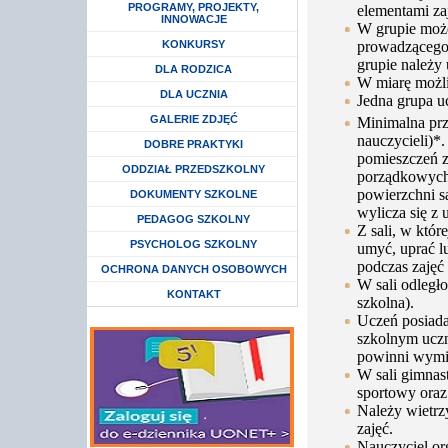
Rozwiń menu
PROGRAMY, PROJEKTY,
elementami za
INNOWACJE
W grupie moż
prowadzącego 
Rozwiń menu
KONKURSY
grupie należy
Rozwiń menu
DLA RODZICA
W miarę możli
Rozwiń menu
DLA UCZNIA
Jedna grupa u
GALERIE ZDJĘĆ
Minimalna prz
nauczycieli)*.
DOBRE PRAKTYKI
pomieszczeń 
Rozwiń menu
ODDZIAŁ PRZEDSZKOLNY
porządkowych,
powierzchni sa
DOKUMENTY SZKOLNE
wylicza się z 
Rozwiń menu
PEDAGOG SZKOLNY
Z sali, w któr
Rozwiń menu
PSYCHOLOG SZKOLNY
umyć, uprać l
podczas zajęć
Rozwiń menu
OCHRONA DANYCH OSOBOWYCH
W sali odległ
KONTAKT
szkolna).
Uczeń posiada
szkolnym uczni
powinni wymie
W sali gimnas
sportowy oraz
Należy wietrzy
zajęć.
Nauczyciel or