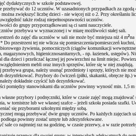
jęć dydaktycznych w szkole podstawowej.
e przebywać do 12 uczniów. W uzasadnionych przypadkach za zgodą 
można zwiększyć liczbę dzieci - nie więcej niż o 2. Przy określaniu l
 uwzględnić także rodzaj niepełnosprawności uczniów.
wości do grupy przyporządkowani są ci sami nauczyciele.
czniów przebywa w wyznaczonej i w miarę możliwości stałej sali.
2
estrzeń do zajęć dla uczniów w sali nie może być mniejsza niż 4 m
na 
 * Do przestrzeni tej nie wlicza się pomieszczenia/pomieszczeń kuchni, 
zbiorowego żywienia, pomocniczych (ciągów komunikacji wewnętrzne
 magazynowych, higienicznosanitarnych, - np. łazienek, ustępów). N
l dla dzieci i przeliczać łącznej jej powierzchni na limit miejsc. Powier
uwzględnieniem mebli oraz innych sprzętów, które się w niej znajdują.
ej przebywa grupa, należy usunąć przedmioty i sprzęty, których nie mo
ub dezynfekować. Przybory do ćwiczeń (piłki, skakanki, obręcze itp.
 należy dokładnie czyścić lub dezynfekować.
ości pomiędzy stanowiskami dla uczniów powinny wynosić min. 1,5 m 
 własne przybory i podręczniki, które w czasie zajęć mogą znajdować s
a, w tornistrze lub we własnej szafce – jeżeli szkoła posiada szafki. 
niać się przyborami szkolnymi między sobą.
tycznej mogą przebywać dwie grupy uczniów. Po każdych zajęciach u
 podłoga powinny zostać umyte lub zdezynfekowane.
ć sale co najmniej raz na godzinę, w czasie przerwy, a w razie potrzeb
ganizuje przerwy dla swojej grupy, w interwałach adekwatnych do potr