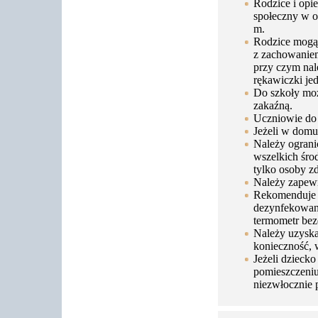
Rodzice i opi
społeczny w o
m.
Rodzice mogą 
z zachowaniem
przy czym nale
rękawiczki je
Do szkoły mo
zakaźną.
Uczniowie do 
Jeżeli w domu
Należy ogran
wszelkich środ
tylko osoby z
Należy zapewn
Rekomenduje s
dezynfekowani
termometr bez
Należy uzyska
konieczność,
Jeżeli dzieck
pomieszczeniu
niezwłocznie 