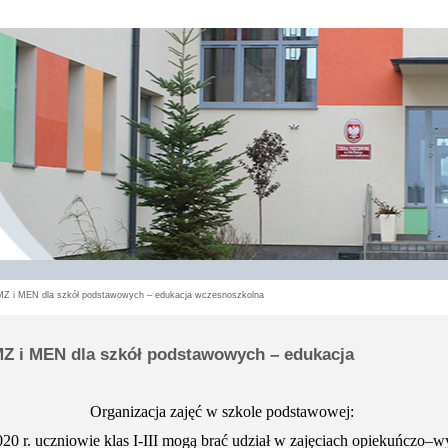
Z i MEN dla szkół podstawowych – edukacja wczesnoszkolna
Z i MEN dla szkół podstawowych – edukacja
Organizacja zajęć w szkole podstawowej:
20 r. uczniowie klas I-III mogą brać udział w zajęciach opiekuńczo