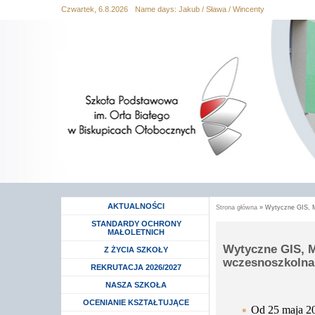
Czwartek, 6.8.2026
Name days:
Jakub / Sława / Wincenty
Przejdź
Przejdź do
Przejdź
Przejdź
Przejdź
do
wyszukiwania
do menu
do
do
mapy
głównego
treści
stopki
strony
AKTUALNOŚCI
Strona główna
» Wytyczne GIS, M
Jesteś tutaj
STANDARDY OCHRONY
MAŁOLETNICH
Wytyczne GIS, M
Rozwiń menu
Z ŻYCIA SZKOŁY
wczesnoszkolna
Rozwiń menu
REKRUTACJA 2026/2027
Rozwiń menu
NASZA SZKOŁA
Rozwiń menu
OCENIANIE KSZTAŁTUJĄCE
Od 25 maja 20