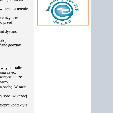
ietrzu na terenie
y z użyciem
go przed
mi dystans.
sobą
różne godziny
w tym ustalić
niu zajęć.
korzystania ze
iców.
a osobę. W razie
y sobą, w każdej
niczyć kontakty z