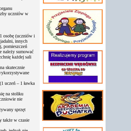
organu
iczby uczniów w
1 osobę (uczniów i
jadalni, innych
j, pomieszczeń
ie należy sumować
zchnię każdej sali
żna skutecznie
) wykorzystywane
(1 uczeń – 1 ławka
ię na stoliku
Uczniowie nie
żywany sprzęt
y także w czasie
zeb, jednak nie