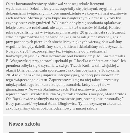
Okres bożonarodzeniowy obfitował w naszej szkole licznymi
wydarzeniami. Szkolne korytarze zapełniły się pięknymi, oryginalnymi
dekoracjami świątecznymi, które samodzielnie wykonywali nasi uczniowie
i ich rodzice. Można je było kupić na świątecznym kiermaszu, który był
czynny przez cały grudzień. W klasach odbyły się spotkania opłatkowe,
lekcje otwarte z rodzicami, nie zapomniał też o nas św. Mikołaj. Koniec
roku spędziliśmy też w świątecznym nastroju. 20 grudnia cała społeczność
szkolna zgromadziła się na wspólnej wigilii w sali gimnastycznej, gdzie
przy pachnących piernikach słuchaliśmy pięknych wierszy, śpiewaliśmy
wspólnie kolędy, dzieliliśmy sie opłatkiem i składaliśmy sobie życzenia.
Nowy rok 2014 rozpoczęliśmy też świątecznie od przedstawień
tradycyjnych jasełek. Nasi uczniowie pod kierunkiem p. M. Kaźmierczak i
B. Wągrowskiej przygotowali spektakl pt. " Jasełka z chórem aniołów". Ich
premiera odbyła się 6 stycznia w święto Trzech Króli w sali wiejskiej z
okazji Dnia Seniora. Cała społeczność szkolna obejrzała je 16 stycznia
2014 roku na szkolnej imprezie integracyjnej, będącej posumowaniem
tego świątecznego okresu. Zaprezentowali się na niej także uczestnicy
międzyszkolnego konkursu kolęd i pastorałek, który odbył sie w
gimnazjum w Nowych Skalmierzycach. Nasi uczniowie godnie
reprezentowali szkołę: Klaudia Szymczak zdobyła 3 miejsce, Marta Szulc i
Ola Bączkiewicz zasłużyły na wyróżnienie jury, przepięknie pastorałkę "
Bosy pastuszek" wykonał Adam Długiewicz. Tym muzycznym akcentem
zakończyliśmy okres bożonarodzeniowy w naszej szkole.
Nasza szkoła