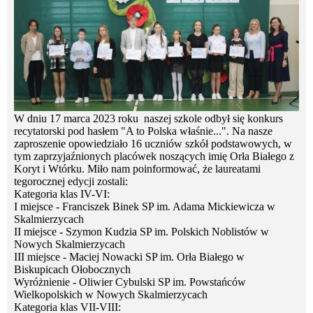
W dniu 17 marca 2023 roku naszej szkole odbył się konkurs
recytatorski pod hasłem "A to Polska właśnie...". Na nasze
zaproszenie opowiedziało 16 uczniów szkół podstawowych, w
tym zaprzyjaźnionych placówek noszących imię Orła Białego z
Koryt i Wtórku. Miło nam poinformować, że laureatami
tegorocznej edycji zostali:
Kategoria klas IV-VI:
I miejsce - Franciszek Binek SP im. Adama Mickiewicza w
Skalmierzycach
II
miejsce - Szymon Kudzia SP im. Polskich Noblistów w
Nowych Skalmierzycach
III miejsce - Maciej Nowacki SP im. Orła Białego w
Biskupicach Ołobocznych
Wyróżnienie - Oliwier Cybulski SP im. Powstańców
Wielkopolskich w Nowych Skalmierzycach
Kategoria klas VII-VIII: