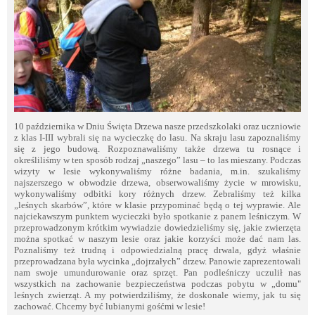
10 października w Dniu Święta Drzewa nasze przedszkolaki oraz uczniowie
z klas I-III wybrali się na wycieczkę do lasu. Na skraju lasu zapoznaliśmy
się z jego budową. Rozpoznawaliśmy także drzewa tu rosnące i
określiliśmy w ten sposób rodzaj „naszego” lasu – to las mieszany. Podczas
wizyty w lesie wykonywaliśmy różne badania, m.in. szukaliśmy
najszerszego w obwodzie drzewa, obserwowaliśmy życie w mrowisku,
wykonywaliśmy odbitki kory różnych drzew. Zebraliśmy też kilka
„leśnych skarbów”, które w klasie przypominać będą o tej wyprawie. Ale
najciekawszym punktem wycieczki było spotkanie z panem leśniczym. W
przeprowadzonym krótkim wywiadzie dowiedzieliśmy się, jakie zwierzęta
można spotkać w naszym lesie oraz jakie korzyści może dać nam las.
Poznaliśmy też trudną i odpowiedzialną pracę drwala, gdyż właśnie
przeprowadzana była wycinka „dojrzałych” drzew. Panowie zaprezentowali
nam swoje umundurowanie oraz sprzęt. Pan podleśniczy uczulił nas
wszystkich na zachowanie bezpieczeństwa podczas pobytu w „domu"
leśnych zwierząt. A my potwierdziliśmy, że doskonale wiemy, jak tu się
zachować. Chcemy być lubianymi gośćmi w lesie!