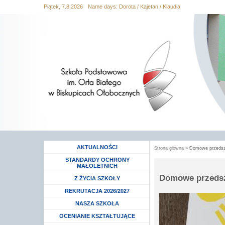
Piątek, 7.8.2026
Name days:
Dorota / Kajetan / Klaudia
Przejdź
Przejdź do
Przejdź
Przejdź
Przejdź
do
wyszukiwania
do menu
do
do
mapy
głównego
treści
stopki
strony
AKTUALNOŚCI
Strona główna
» Domowe przedsz
Jesteś tutaj
STANDARDY OCHRONY
MAŁOLETNICH
Domowe przeds
Rozwiń menu
Z ŻYCIA SZKOŁY
Rozwiń menu
REKRUTACJA 2026/2027
Rozwiń menu
NASZA SZKOŁA
Rozwiń menu
OCENIANIE KSZTAŁTUJĄCE