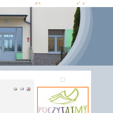
-2
°C
Increase
Decrease
font size
font size