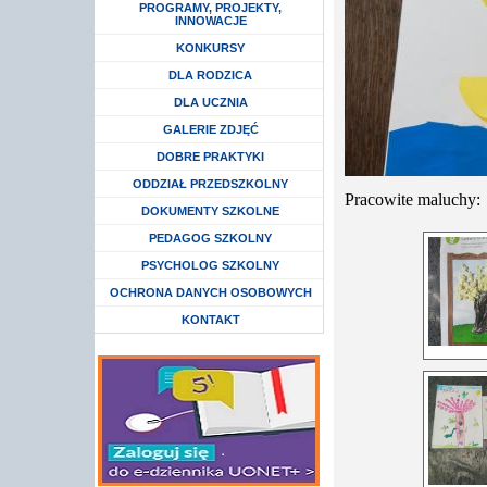
Rozwiń menu
PROGRAMY, PROJEKTY,
INNOWACJE
Rozwiń menu
KONKURSY
Rozwiń menu
DLA RODZICA
Rozwiń menu
DLA UCZNIA
GALERIE ZDJĘĆ
DOBRE PRAKTYKI
Rozwiń menu
ODDZIAŁ PRZEDSZKOLNY
Pracowite maluchy:
DOKUMENTY SZKOLNE
Rozwiń menu
PEDAGOG SZKOLNY
Rozwiń menu
PSYCHOLOG SZKOLNY
Rozwiń menu
OCHRONA DANYCH OSOBOWYCH
KONTAKT