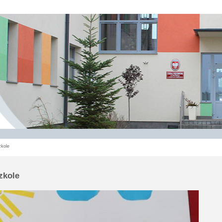
kole
zkole