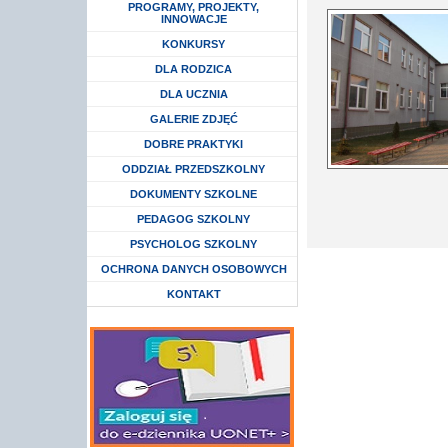
Rozwiń menu
PROGRAMY, PROJEKTY,
INNOWACJE
Rozwiń menu
KONKURSY
Rozwiń menu
DLA RODZICA
Rozwiń menu
DLA UCZNIA
GALERIE ZDJĘĆ
DOBRE PRAKTYKI
Rozwiń menu
ODDZIAŁ PRZEDSZKOLNY
DOKUMENTY SZKOLNE
Rozwiń menu
PEDAGOG SZKOLNY
Rozwiń menu
PSYCHOLOG SZKOLNY
Rozwiń menu
OCHRONA DANYCH OSOBOWYCH
KONTAKT