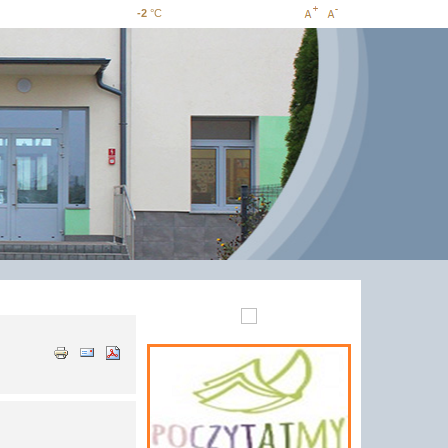
-2
°C
Increase
Decrease
font size
font size