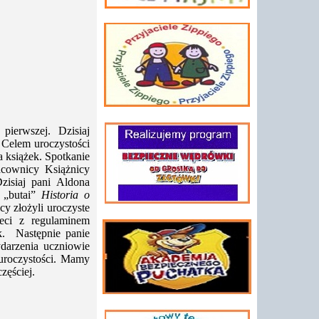
ierwszej. Dzisiaj
i. Celem uroczystości
a książek. Spotkanie
acownicy Książnicy
zisiaj pani Aldona
i „butai”
Historia o
icy złożyli uroczyste
ieci z regulaminem
k. Następnie panie
darzenia uczniowie
uroczystości. Mamy
zęściej.