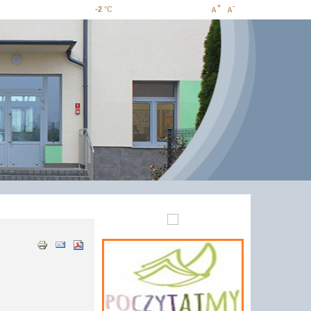
-2
°C
Increase
Decrease
font size
font size