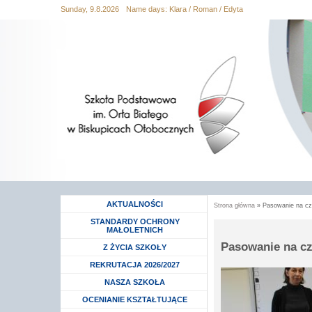
Sunday, 9.8.2026
Name days:
Klara / Roman / Edyta
Przejdź
Przejdź do
Przejdź
Przejdź
Przejdź
do
wyszukiwania
do menu
do
do
mapy
głównego
treści
stopki
strony
AKTUALNOŚCI
Strona główna
» Pasowanie na cz
Jesteś tutaj
STANDARDY OCHRONY
MAŁOLETNICH
Pasowanie na cz
Rozwiń menu
Z ŻYCIA SZKOŁY
Rozwiń menu
REKRUTACJA 2026/2027
Rozwiń menu
NASZA SZKOŁA
Rozwiń menu
OCENIANIE KSZTAŁTUJĄCE