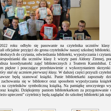
2022 roku odbyło się pasowanie na czytelnika uczniów klasy p
tali oficjalnie przyjęci do grona czytelników naszej szkolnej bibliotek
łodszych do czytania, odwiedzania biblioteki, wypożyczania i czytani
niespodzianki dla uczniów klasy I: wizyty pani Aldony Zimnej, pr
lisza koordynatorki zajęć bibliotecznych z Teatrem Kamishibai. D
iom piękne i pouczające przedstawienie z wykorzystaniem skrzynk
óry stał się uczniem pierwszej klasy.
W dalszej części przyszli czyteln
zawsze będą szanować książki. Panie bibliotekarki zapoznały dz
mi zachowania się w bibliotece oraz sposobem wypożyczania książe
a na czytelników
symboliczną książką
. Na pamiątkę uroczystego wy
oraz książki. Dziękujemy paniom bibliotekarkom za przygotowanie 
ieżo upieczeni” czytelnicy będą zaglądać do szkolnej biblioteki jak najc