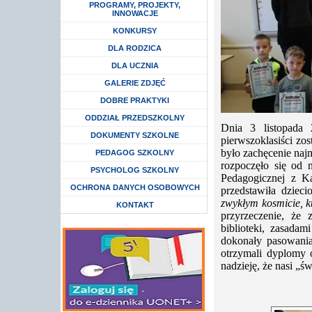
Rozwiń menu
PROGRAMY, PROJEKTY,
INNOWACJE
Rozwiń menu
KONKURSY
Rozwiń menu
DLA RODZICA
Rozwiń menu
DLA UCZNIA
GALERIE ZDJĘĆ
DOBRE PRAKTYKI
Rozwiń menu
ODDZIAŁ PRZEDSZKOLNY
Dnia 3 listopada 
DOKUMENTY SZKOLNE
pierwszoklasiści zos
było zachęcenie najm
Rozwiń menu
PEDAGOG SZKOLNY
rozpoczęło się od 
Rozwiń menu
PSYCHOLOG SZKOLNY
Pedagogicznej z Ka
Rozwiń menu
OCHRONA DANYCH OSOBOWYCH
przedstawiła dziec
zwykłym kosmicie, kt
KONTAKT
przyrzeczenie, że 
biblioteki, zasada
dokonały pasowani
otrzymali dyplomy 
nadzieję, że nasi „św