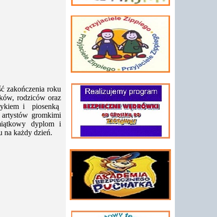
ć zakończenia roku
aków, rodziców oraz
szykiem i piosenką
i artystów gromkimi
miątkowy dyplom i
 na każdy dzień.