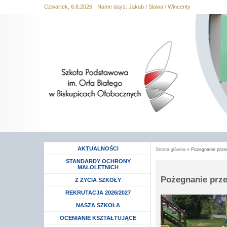
Czwartek, 6.8.2026
Name days:
Jakub / Sława / Wincenty
Przejdź
Przejdź do
Przejdź
Przejdź
Przejdź
do
wyszukiwania
do menu
do
do
mapy
głównego
treści
stopki
strony
AKTUALNOŚCI
Strona główna
» Pożegnanie prze
Jesteś tutaj
STANDARDY OCHRONY
MAŁOLETNICH
Pożegnanie prz
Rozwiń menu
Z ŻYCIA SZKOŁY
Rozwiń menu
REKRUTACJA 2026/2027
Rozwiń menu
NASZA SZKOŁA
Rozwiń menu
OCENIANIE KSZTAŁTUJĄCE