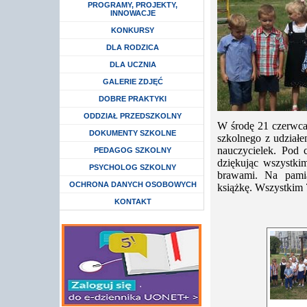
Rozwiń menu
PROGRAMY, PROJEKTY,
INNOWACJE
Rozwiń menu
KONKURSY
Rozwiń menu
DLA RODZICA
Rozwiń menu
DLA UCZNIA
GALERIE ZDJĘĆ
DOBRE PRAKTYKI
Rozwiń menu
ODDZIAŁ PRZEDSZKOLNY
W środę 21 czerwca
DOKUMENTY SZKOLNE
szkolnego z udziałe
nauczycielek. Pod 
Rozwiń menu
PEDAGOG SZKOLNY
dziękując wszystki
Rozwiń menu
PSYCHOLOG SZKOLNY
brawami. Na pami
Rozwiń menu
OCHRONA DANYCH OSOBOWYCH
książkę. Wszystkim 
KONTAKT