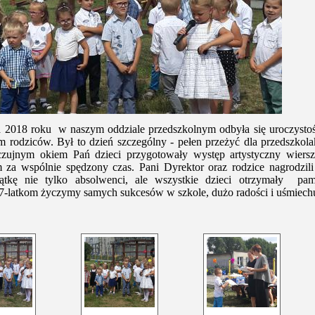
 2018 roku w naszym oddziale przedszkolnym odbyła się uroczystoś
m rodziców. Był to dzień szczególny - pełen przeżyć dla przedszkol
czujnym okiem Pań dzieci przygotowały występ artystyczny wier
m za wspólnie spędzony czas. Pani Dyrektor oraz rodzice nagrodzil
ątkę nie tylko
absolwenci, ale wszystkie dzieci otrzymały pa
7-latkom życzymy samych sukcesów w szkole, dużo radości i uśmiechu