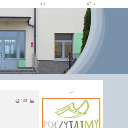
-2
°C
Increase
Decrease
font size
font size