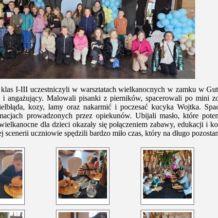
klas I-III uczestniczyli w warsztatach wielkanocnych w zamku w Gut
 i angażujący. Malowali pisanki z pierników, spacerowali po mini 
wielbłąda, kozy, lamy oraz nakarmić i poczesać kucyka Wojtka. Sp
imacjach prowadzonych przez opiekunów. Ubijali masło, które pote
wielkanocne dla dzieci okazały się połączeniem zabawy, edukacji i ko
 scenerii uczniowie spędzili bardzo miło czas, który na długo pozostan