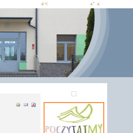
-2
°C
Increase
Decrease
font size
font size