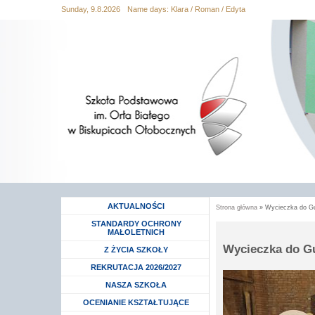
Sunday, 9.8.2026
Name days:
Klara / Roman / Edyta
Przejdź
Przejdź do
Przejdź
Przejdź
Przejdź
do
wyszukiwania
do menu
do
do
mapy
głównego
treści
stopki
strony
AKTUALNOŚCI
Strona główna
» Wycieczka do G
Jesteś tutaj
STANDARDY OCHRONY
MAŁOLETNICH
Wycieczka do G
Rozwiń menu
Z ŻYCIA SZKOŁY
Rozwiń menu
REKRUTACJA 2026/2027
Rozwiń menu
NASZA SZKOŁA
Rozwiń menu
OCENIANIE KSZTAŁTUJĄCE