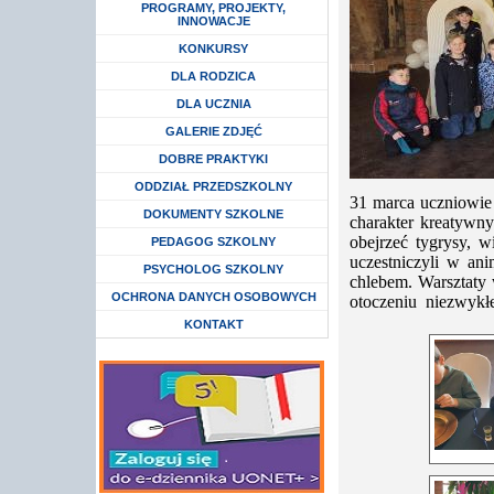
Rozwiń menu
PROGRAMY, PROJEKTY,
INNOWACJE
Rozwiń menu
KONKURSY
Rozwiń menu
DLA RODZICA
Rozwiń menu
DLA UCZNIA
GALERIE ZDJĘĆ
DOBRE PRAKTYKI
Rozwiń menu
ODDZIAŁ PRZEDSZKOLNY
31 marca uczniowie 
DOKUMENTY SZKOLNE
charakter kreatywny
obejrzeć tygrysy, 
Rozwiń menu
PEDAGOG SZKOLNY
uczestniczyli w an
Rozwiń menu
PSYCHOLOG SZKOLNY
chlebem. Warsztaty 
Rozwiń menu
OCHRONA DANYCH OSOBOWYCH
otoczeniu niezwykłej
KONTAKT