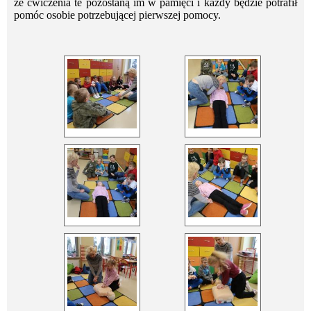
że ćwiczenia te pozostaną im w pamięci i każdy będzie potrafił
pomóc osobie potrzebującej pierwszej pomocy.