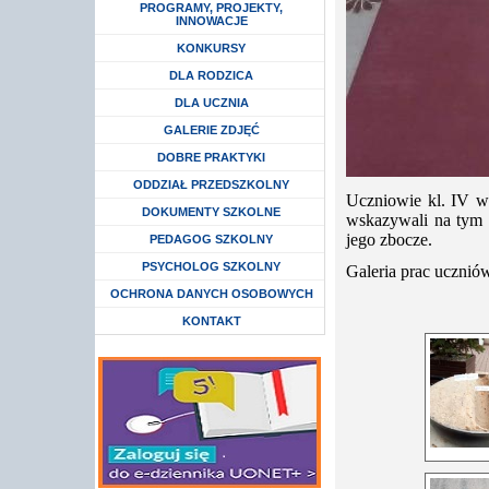
Rozwiń menu
PROGRAMY, PROJEKTY,
INNOWACJE
Rozwiń menu
KONKURSY
Rozwiń menu
DLA RODZICA
Rozwiń menu
DLA UCZNIA
GALERIE ZDJĘĆ
DOBRE PRAKTYKI
Rozwiń menu
ODDZIAŁ PRZEDSZKOLNY
Uczniowie kl. IV w
DOKUMENTY SZKOLNE
wskazywali na tym 
jego zbocze.
Rozwiń menu
PEDAGOG SZKOLNY
Rozwiń menu
PSYCHOLOG SZKOLNY
Galeria prac ucznió
Rozwiń menu
OCHRONA DANYCH OSOBOWYCH
KONTAKT