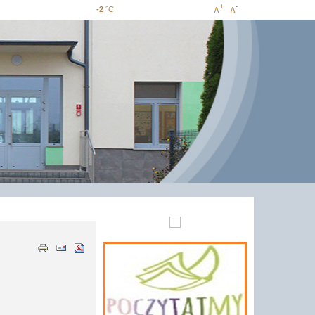
-2
°C
Increase
Decrease
font size
font size