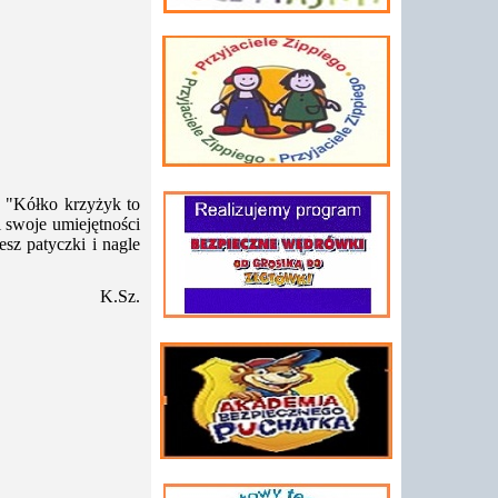
 "Kółko krzyżyk to
i swoje umiejętności
sz patyczki i nagle
K.Sz.