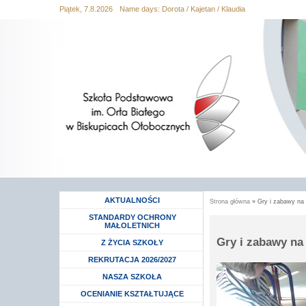
Piątek, 7.8.2026
Name days:
Dorota / Kajetan / Klaudia
Przejdź
Przejdź do
Przejdź
Przejdź
Przejdź
do
wyszukiwania
do menu
do
do
mapy
głównego
treści
stopki
strony
AKTUALNOŚCI
Strona główna
» Gry i zabawy na l
Jesteś tutaj
STANDARDY OCHRONY
MAŁOLETNICH
Gry i zabawy na 
Rozwiń menu
Z ŻYCIA SZKOŁY
Rozwiń menu
REKRUTACJA 2026/2027
Rozwiń menu
NASZA SZKOŁA
Rozwiń menu
OCENIANIE KSZTAŁTUJĄCE