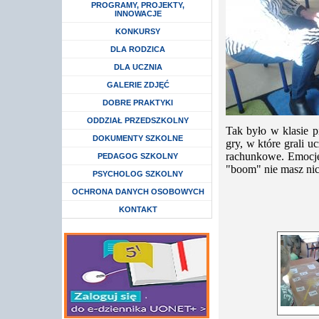
Rozwiń menu
PROGRAMY, PROJEKTY,
INNOWACJE
Rozwiń menu
KONKURSY
Rozwiń menu
DLA RODZICA
Rozwiń menu
DLA UCZNIA
GALERIE ZDJĘĆ
DOBRE PRAKTYKI
Rozwiń menu
ODDZIAŁ PRZEDSZKOLNY
Tak było w klasie 
DOKUMENTY SZKOLNE
gry, w które grali 
rachunkowe. Emocje 
Rozwiń menu
PEDAGOG SZKOLNY
"boom" nie masz nic.
Rozwiń menu
PSYCHOLOG SZKOLNY
Rozwiń menu
OCHRONA DANYCH OSOBOWYCH
KONTAKT