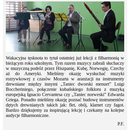
Wakacyjna tęsknota to tytuł ostatniej już lekcji z filharmonią w
bieżącym roku szkolnym. Tym razem muzycy zabrali słuchaczy
w muzyczną podróż przez Hiszpanię, Kubę, Norwegię, Czechy
aż do Ameryki. Mieliśmy okazję wysłuchać muzyki
rozrywkowej z czasów Mozarta w aranżacji na instrumenty
drewniane między innymi „Taniec dworski menuet” Luigi
Boccheriniego, połączenie kubańskiego folkloru z muzyką
europejską Ignacio Cervantesa czy „Taniec norweski” Edwarda
Griega. Ponadto mieliśmy okazję poznać budowę instrumentów
dętych drewnianych takich jak: flet, obój, klarnet czy fagot.
Bardzo dziękujemy za inspirującą lekcję i czekamy na kolejne
audycje filharmoniczne.
P.F.