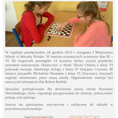
W wigilijne przedpołudnie 24 grudnia 2013 r. rozegrano I Mistrzostwa
Szkoły w Warcaby Polskie. W turnieju uczestniczyli uczniowie klas III –
VI. Do rozgrywek przestąpiło 14 uczniów, którzy toczyli pojedynki
systemem turniejowym. Ostatecznie w finale Oliwia Chlasta z klasy VI
pokonała swojego młodszego kolegę z klasy IV Gracjana Cwynara. III
miejsce przypadło Michalinie Neumann z klasy VI. Zwycięzcy otrzymali
nagrody ufundowane przez naszą szkołę. Organizatorem turnieju był
nauczyciel informatyki Pan Robert Kiełbik.
Specjalne podziękowania dla absolwenta naszej szkoły Krystiana
Wrzesińskiego, który wspomógł przygotowania do turnieju, jednocześnie
pełniąc rolę sędziego.
Jeszcze raz gratulujemy zwycięzcom i zachęcamy do udziału w
przyszłorocznym turnieju.