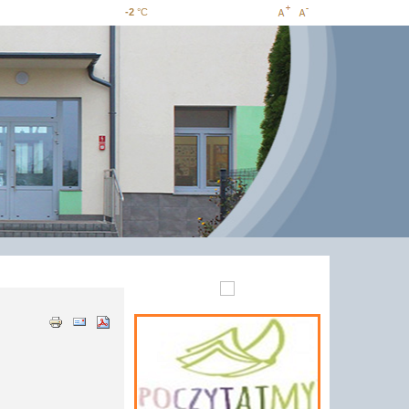
-2
°C
Increase
Decrease
font size
font size