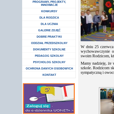
Rozwiń menu
PROGRAMY, PROJEKTY,
INNOWACJE
Rozwiń menu
KONKURSY
Rozwiń menu
DLA RODZICA
Rozwiń menu
DLA UCZNIA
GALERIE ZDJĘĆ
DOBRE PRAKTYKI
Rozwiń menu
ODDZIAŁ PRZEDSZKOLNY
W dniu 25 czerwca 
DOKUMENTY SZKOLNE
wychowawczynie ora
swoim Rodzicom, któ
Rozwiń menu
PEDAGOG SZKOLNY
Rozwiń menu
PSYCHOLOG SZKOLNY
Mamy nadzieję, że w
szkole. Rodzicom s
Rozwiń menu
OCHRONA DANYCH OSOBOWYCH
sympatyczną i owocn
KONTAKT