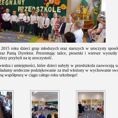
2015 roku dzieci grup młodszych oraz starszych w uroczysty spos
z Panią Dyrektor. Prezentując tańce, piosenki i wiersze wyraziły
rzy przybyli na tę uroczystość.
iedza i umiejętności, które dzieci nabyły w przedszkolu zaowocują
kładamy serdeczne podziękowanie za trud włożony w wychowanie swo
ą współpracę w ciągu całego roku szkolnego!