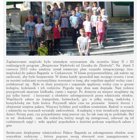
Zaplanowanie majówki było niemałym wyzwaniem dla uczniów klasy II i III
realizujących program „Bezpieczne Wędrówki od Grosika do Złotówki”. Na dzień 3
czerwca 2015 roku ustalony został ostateczny plan wyjazdu integracyjnego (tzw.
majówka) do pałacu Bagatela w Czekanowie. W klasie przypomnieliśmy, jak należy się
zachować, aby było bezpiecznie. W domu każdy sprawdził stan swojego roweru i wraz
ze swoimi rodzicami wyruszyliśmy rowerami w trasę, aby wspólnie spędzić wolny czas i
zrelaksować się. Było to duże przeżycie i wspaniale spędzony wolny czas w gronie
kolegów, koleżanek i ich rodziców. Pogoda tego dnia nam dopisała. Nasi rodzice
przygotowali smaczne kiełbaski, ciasto i napoje. Po dotarciu na miejsce mogliśmy się
już tylko bawić i korzystać z obiektów udostępnionych przez właściciela obiektu.
Wspólnych zabaw na trampolinie, huśtawkach, gry w piłkę nożną, siatkówkę i
koszykówkę nie było końca. Przyszedł także czas na poznanie historii dworu i
obejrzenie wnętrza pałacu. Wszyscy byliśmy pod wielkim wrażeniem. Radość w oczach
i uśmiechy na twarzach wyrażały zadowolenie. A najlepiej o tym świadczyły zapytania
dzieci: Proszę pani, czy przyjedziemy tutaj jeszcze raz, bo tak nam się tu podobało. Był
to też doskonały czas dla rodziców, którzy mogli się zintegrować, oderwać się od
codziennych zajęć i miło spędzić popołudnie z dziećmi podczas wspólnych zabaw i
gier.
Serdecznie dziękujemy właścicielowi Pałacu Bagatela za udostępnienie obiektu oraz
wszystkim rodzicom , którzy poprzez swoją obecność oraz zaangażowanie w
przygotowanie pikniku przyczynili się do aktywnego spędzenia czasu.