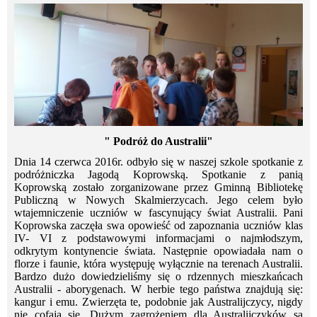
" Podróż do Australii"
Dnia 14 czerwca 2016r. odbyło się w naszej szkole spotkanie z
podróżniczka Jagodą Koprowską. Spotkanie z panią
Koprowską zostało zorganizowane przez Gminną Bibliotekę
Publiczną w Nowych Skalmierzycach. Jego celem było
wtajemniczenie uczniów w fascynujący świat Australii. Pani
Koprowska zaczęła swa opowieść od zapoznania uczniów klas
IV- VI z podstawowymi informacjami o najmłodszym,
odkrytym kontynencie świata. Następnie opowiadała nam o
florze i faunie, która występuję wyłącznie na terenach Australii.
Bardzo dużo dowiedzieliśmy się o rdzennych mieszkańcach
Australii - aborygenach. W herbie tego państwa znajdują się:
kangur i emu. Zwierzęta te, podobnie jak Australijczycy, nigdy
nie cofają się. Dużym zagrożeniem dla Australijczyków są