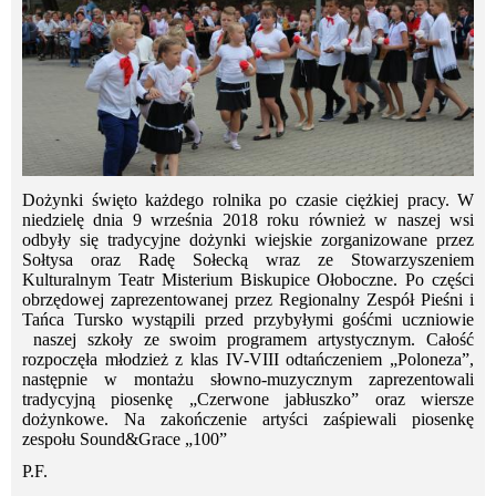
Dożynki święto każdego rolnika po czasie ciężkiej pracy. W
niedzielę dnia 9 września 2018 roku również w naszej wsi
odbyły się tradycyjne dożynki wiejskie zorganizowane przez
Sołtysa oraz Radę Sołecką wraz ze Stowarzyszeniem
Kulturalnym Teatr Misterium Biskupice Ołoboczne. Po części
obrzędowej zaprezentowanej przez Regionalny Zespół Pieśni i
Tańca Tursko wystąpili przed przybyłymi gośćmi uczniowie
naszej szkoły ze swoim programem artystycznym. Całość
rozpoczęła młodzież z klas IV-VIII odtańczeniem „Poloneza”,
następnie w montażu słowno-muzycznym zaprezentowali
tradycyjną piosenkę „Czerwone jabłuszko” oraz wiersze
dożynkowe. Na zakończenie artyści zaśpiewali piosenkę
zespołu Sound&Grace „100”
P.F.