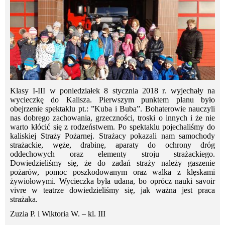
Klasy I-III w poniedziałek 8 stycznia 2018 r. wyjechały na
wycieczkę do Kalisza. Pierwszym punktem planu było
obejrzenie spektaklu pt.: ”Kuba i Buba”. Bohaterowie nauczyli
nas dobrego zachowania, grzeczności, troski o innych i że nie
warto kłócić się z rodzeństwem. Po spektaklu pojechaliśmy do
kaliskiej Straży Pożarnej. Strażacy pokazali nam samochody
strażackie, węże, drabinę, aparaty do ochrony dróg
oddechowych oraz elementy stroju strażackiego.
Dowiedzieliśmy się, że do zadań straży należy gaszenie
pożarów, pomoc poszkodowanym oraz walka z klęskami
żywiołowymi. Wycieczka była udana, bo oprócz nauki savoir
vivre w teatrze dowiedzieliśmy się, jak ważna jest praca
strażaka.
Zuzia P. i Wiktoria W. – kl. III