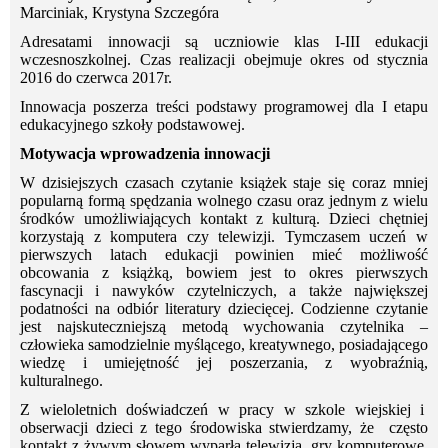
Marciniak, Krystyna Szczegóra
Adresatami innowacji są uczniowie klas I-III edukacji
wczesnoszkolnej. Czas realizacji obejmuje okres od stycznia
2016 do czerwca 2017r.
Innowacja poszerza treści podstawy programowej dla I etapu
edukacyjnego szkoły podstawowej.
Motywacja wprowadzenia innowacji
W dzisiejszych czasach czytanie książek staje się coraz mniej
popularną formą spędzania wolnego czasu oraz jednym z wielu
środków umożliwiających kontakt z kulturą. Dzieci chętniej
korzystają z komputera czy telewizji. Tymczasem uczeń w
pierwszych latach edukacji powinien mieć możliwość
obcowania z książką, bowiem jest to okres pierwszych
fascynacji i nawyków czytelniczych, a także największej
podatności na odbiór literatury dziecięcej. Codzienne czytanie
jest najskuteczniejszą metodą wychowania czytelnika –
człowieka samodzielnie myślącego, kreatywnego, posiadającego
wiedzę i umiejętność jej poszerzania, z wyobraźnią,
kulturalnego.
Z wieloletnich doświadczeń w pracy w szkole wiejskiej i
obserwacji dzieci z tego środowiska stwierdzamy, że często
kontakt z żywym słowem wyparła telewizja, gry komputerowe,