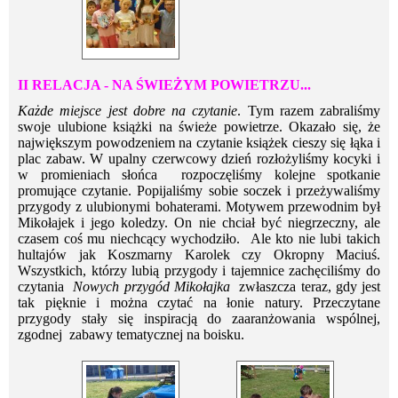
II RELACJA - NA ŚWIEŻYM POWIETRZU...
Każde miejsce jest dobre na czytanie
. Tym razem zabraliśmy
swoje ulubione książki na świeże powietrze. Okazało się, że
największym powodzeniem na czytanie książek cieszy się łąka i
plac zabaw. W upalny czerwcowy dzień rozłożyliśmy kocyki i
w promieniach słońca rozpoczęliśmy kolejne spotkanie
promujące czytanie. Popijaliśmy sobie soczek i przeżywaliśmy
przygody z ulubionymi bohaterami. Motywem przewodnim był
Mikołajek i jego koledzy. On nie chciał być niegrzeczny, ale
czasem coś mu niechcący wychodziło. Ale kto nie lubi takich
hultajów jak Koszmarny Karolek czy Okropny Maciuś.
Wszystkich, którzy lubią przygody i tajemnice zachęciliśmy do
czytania
Nowych przygód Mikołajka
zwłaszcza teraz, gdy jest
tak pięknie i można czytać na łonie natury. Przeczytane
przygody stały się inspiracją do zaaranżowania wspólnej,
zgodnej zabawy tematycznej na boisku.