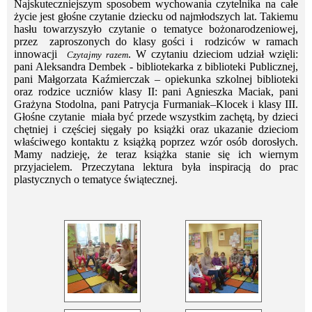
Najskuteczniejszym sposobem wychowania czytelnika na całe
życie jest głośne czytanie dziecku od najmłodszych lat. Takiemu
hasłu towarzyszyło czytanie o tematyce bożonarodzeniowej,
przez zaproszonych do klasy gości i rodziców w ramach
innowacji
. W czytaniu dzieciom udział wzięli:
Czytajmy razem
pani Aleksandra Dembek - bibliotekarka z biblioteki Publicznej,
pani Małgorzata Kaźmierczak – opiekunka szkolnej biblioteki
oraz rodzice uczniów klasy II: pani Agnieszka Maciak, pani
Grażyna Stodolna, pani Patrycja Furmaniak–Klocek i klasy III.
Głośne czytanie miała być przede wszystkim zachętą, by dzieci
chętniej i częściej sięgały po książki oraz ukazanie dzieciom
właściwego kontaktu z książką poprzez wzór osób dorosłych.
Mamy nadzieję, że teraz książka stanie się ich wiernym
przyjacielem. Przeczytana lektura była inspiracją do prac
plastycznych o tematyce świątecznej.