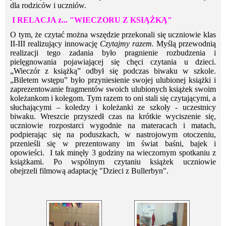
dla rodziców i uczniów.
I RELACJA z... "WIECZORU Z KSIĄŻKĄ"
O tym, że czytać można wszędzie przekonali się uczniowie klas
II-III realizujący innowację
Czytajmy razem.
Myślą przewodnią
realizacji tego zadania było pragnienie rozbudzenia i
pielęgnowania pojawiającej się chęci czytania u dzieci.
„Wieczór z książką” odbył się podczas biwaku w szkole.
„Biletem wstępu” było przyniesienie swojej ulubionej książki i
zaprezentowanie fragmentów swoich ulubionych książek swoim
koleżankom i kolegom. Tym razem to oni stali się czytającymi, a
słuchającymi – koledzy i koleżanki ze szkoły - uczestnicy
biwaku. Wreszcie przyszedł czas na krótkie wyciszenie się,
uczniowie rozpostarci wygodnie na materacach i matach,
podpierając się na poduszkach, w nastrojowym otoczeniu,
przenieśli się w prezentowany im świat baśni, bajek i
opowieści. I tak minęły 3 godziny na wieczornym spotkaniu z
książkami. Po wspólnym czytaniu książek uczniowie
obejrzeli filmową adaptację "Dzieci z Bullerbyn".