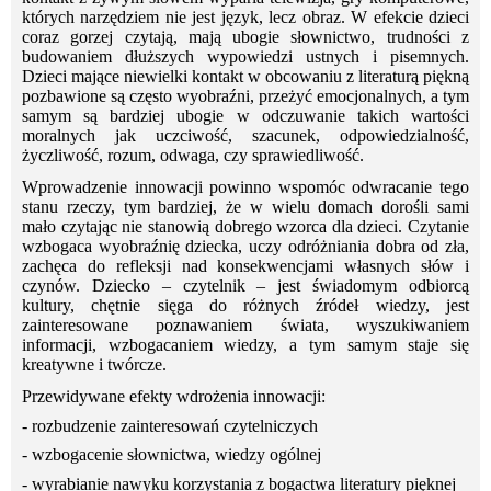
których narzędziem nie jest język, lecz obraz. W efekcie dzieci
coraz gorzej czytają, mają ubogie słownictwo, trudności z
budowaniem dłuższych wypowiedzi ustnych i pisemnych.
Dzieci mające niewielki kontakt w obcowaniu z literaturą piękną
pozbawione są często wyobraźni, przeżyć emocjonalnych, a tym
samym są bardziej ubogie w odczuwanie takich wartości
moralnych jak uczciwość, szacunek, odpowiedzialność,
życzliwość, rozum, odwaga, czy sprawiedliwość.
Wprowadzenie innowacji powinno wspomóc odwracanie tego
stanu rzeczy, tym bardziej, że w wielu domach dorośli sami
mało czytając nie stanowią dobrego wzorca dla dzieci. Czytanie
wzbogaca wyobraźnię dziecka, uczy odróżniania dobra od zła,
zachęca do refleksji nad konsekwencjami własnych słów i
czynów. Dziecko – czytelnik – jest świadomym odbiorcą
kultury, chętnie sięga do różnych źródeł wiedzy, jest
zainteresowane poznawaniem świata, wyszukiwaniem
informacji, wzbogacaniem wiedzy, a tym samym staje się
kreatywne i twórcze.
Przewidywane efekty wdrożenia innowacji:
- rozbudzenie zainteresowań czytelniczych
- wzbogacenie słownictwa, wiedzy ogólnej
- wyrabianie nawyku korzystania z bogactwa literatury pięknej